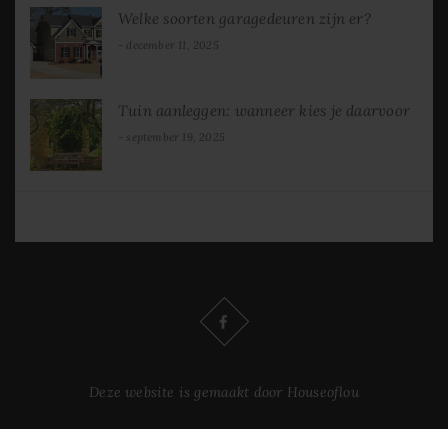
Welke soorten garagedeuren zijn er?
december 11, 2025
Tuin aanleggen: wanneer kies je daarvoor
september 19, 2025
Deze website is gemaakt door Houseoflou