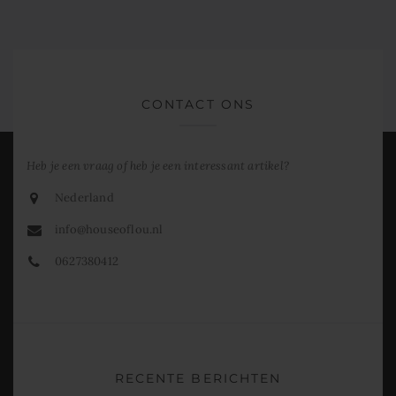
CONTACT ONS
Heb je een vraag of heb je een interessant artikel?
Nederland
info@houseoflou.nl
0627380412
RECENTE BERICHTEN