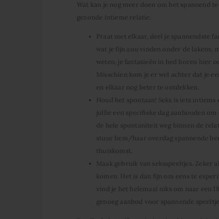
Wat kan je nog meer doen om het spannend te ho
gezonde intieme relatie.
Praat met elkaar, deel je spannendste f
wat je fijn zou vinden onder de lakens, m
weten, je fantasieën in bed horen hier oo
Misschien kom je er wel achter dat je ee
en elkaar nog beter te ontdekken.
Houd het spontaan! Seks is iets intiems 
jullie een specifieke dag aanhouden om 
de hele spontaniteit weg binnen de relat
stuur hem/haar overdag spannende berich
thuiskomst.
Maak gebruik van seksspeeltjes. Zeker als
komen. Het is dan fijn om eens te expe
vind je het helemaal niks om naar een 18
genoeg aanbod voor spannende speeltjes