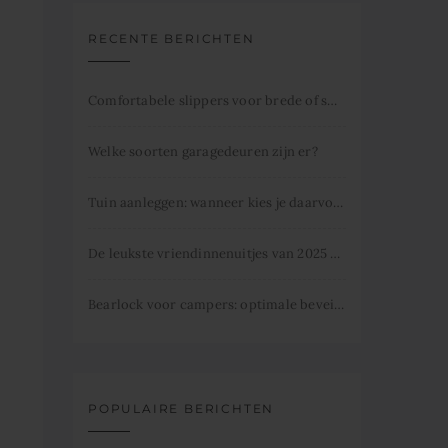
RECENTE BERICHTEN
Comfortabele slippers voor brede of smalle voeten
Welke soorten garagedeuren zijn er?
Tuin aanleggen: wanneer kies je daarvoor
De leukste vriendinnenuitjes van 2025 dit mag je niet missen.
Bearlock voor campers: optimale beveiliging
POPULAIRE BERICHTEN