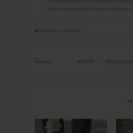
De allerbelangrijkste tip is misschien wel dat j
relatie en samen elkaars lichaam verkennen zal
By
No Comment
Admin
ADMIN
Edit your profi
Y