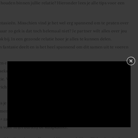
uden binnen jullie relatie? Hieronder lees je alle tips voor een
antasieën. Misschien vind je het wel erg spannend om te praten over
aar zo gek is dat toch helemaal niet? Je partner wilt alles over jou
k bij. In een gezonde relatie hoor je alles te kunnen delen.
n fantasie deelt en is het heel spannend om dit samen uit te voeren
en een uiting van passie op dat moment. Het moet niet zo zijn dat
seks te houden of alleen op een bepaald tijdstip kunnen. Dat haalt
ie. Verras je partner eens met wat kaarsjes op de nachtkastjes of
tjes. Je zal merken dat er hierdoor veel meer passie zal zijn bij
 je al een geruime tijd bij elkaar bent kan de sleur er af en toe in
rimenteren en elkaars lichaam opnieuw te ontdekken. Misschien
+ zaak te gaan en speur je liever op internet. Gelukkig is ook daar
 voor in (of buiten) de slaapkamer.