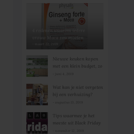
4 redenen waarom iedere
vrouw Maca zou moeten
gebruiken
maart 22, 2019
Nieuwe keuken kopen
met een klein budget, zo
pak je dat aan!
juni 4, 2019
Wat kan je niet vergeten
bij een verhuizing?
augustus 13, 2019
Tips waarmee je het
meeste uit Black Friday
haalt
november 12, 2019