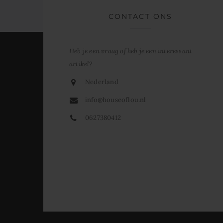
CONTACT ONS
Heb je een vraag of heb je een interessant
artikel?
Nederland
info@houseoflou.nl
0627380412