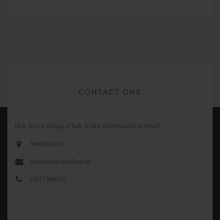
CONTACT ONS
Heb je een vraag of heb je een interessant artikel?
Nederland
info@houseoflou.nl
0627380412