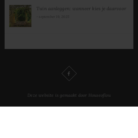
Tuin aanleggen: wanneer kies je daarvoor
september 19, 2025
Deze website is gemaakt door Houseoflou