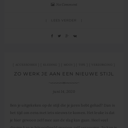
No Comment
LEES VERDER
ACCESSOIRES
KLEDING
MOOI
TIPS
VERZORGING
ZO WERK JE AAN EEN NIEUWE STIJL
juni 14, 2020
Ben je uitgekeken op de stijl die je jaren hebt gehad? Dan is
het tijd om eens met iets nieuws te komen. Het leuke is dat
je hier gewoon zelf mee aan de slag kan gaan. Heel veel
dingen kan je bijvoorbeeld gewoon zelf verzorgen. Zo kan je