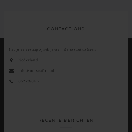
CONTACT ONS
Heb je een vraag of heb je een interessant artikel?
Nederland
info@houseoflou.nl
0627380412
RECENTE BERICHTEN