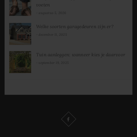
voeten
augustus 5, 2026
Welke soorten garagedeuren zijn er?
december 11, 2025
Tuin aanleggen: wanneer kies je daarvoor
september 19, 2025