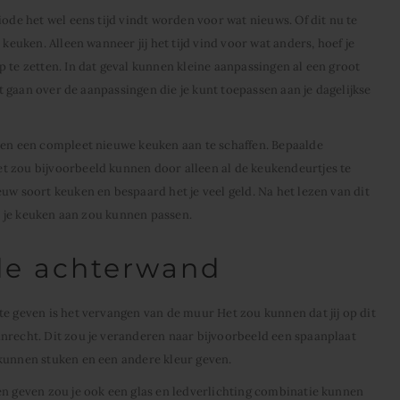
iode het wel eens tijd vindt worden voor wat nieuws. Of dit nu te
 keuken. Alleen wanneer jij het tijd vind voor wat anders, hoef je
 te zetten. In dat geval kunnen kleine aanpassingen al een groot
iet gaan over de aanpassingen die je kunt toepassen aan je dagelijkse
een een compleet nieuwe keuken aan te schaffen. Bepaalde
t zou bijvoorbeeld kunnen door alleen al de keukendeurtjes te
uw soort keuken en bespaard het je veel geld. Na het lezen van dit
ij je keuken aan zou kunnen passen.
de achterwand
te geven is het vervangen van de muur Het zou kunnen dat jij op dit
nrecht. Dit zou je veranderen naar bijvoorbeeld een spaanplaat
 kunnen stuken en een andere kleur geven.
en geven zou je ook een glas en ledverlichting combinatie kunnen