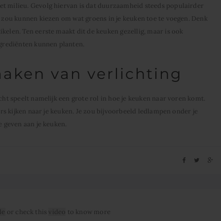
et milieu. Gevolg hiervan is dat duurzaamheid steeds populairder
or zou kunnen kiezen om wat groens in je keuken toe te voegen. Denk
kelen. Ten eerste maakt dit de keuken gezellig, maar is ook
ingrediënten kunnen planten.
aken van verlichting
icht speelt namelijk een grote rol in hoe je keuken naar voren komt.
ders kijken naar je keuken. Je zou bijvoorbeeld ledlampen onder je
e geven aan je keuken.
le
or check this
video
to know more