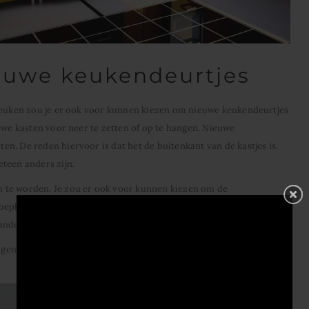
euwe keukendeurtjes
 keuken zou je er ook voor kunnen kiezen om nieuwe keukendeurtjes
uwe kasten voor neer te zetten of op te hangen. Nieuwe
n. De reden hiervoor is dat het de buitenkant van de kastjes is.
teen anders zijn.
 te worden. Je zou er ook voor kunnen kiezen om de
beplakken. Door dit te doen zou je bepaalde stijl kunnen geven aan
 andere kleur kunnen maken.
en van de tegels of keukendeurtjes te laten doen door een