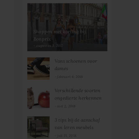
Shoppen met korting bij
Bonprix
augustus 3, 2017
Vans schoenen voor
dames
februari 4, 2018
Verschillende soorten
ongedierte herkennen
en bestrijden
mei 2, 2018
3 tips bij de aanschaf
van leren meubels
juli 31, 2018