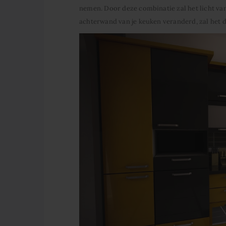
nemen. Door deze combinatie zal het licht van 
achterwand van je keuken veranderd, zal het d