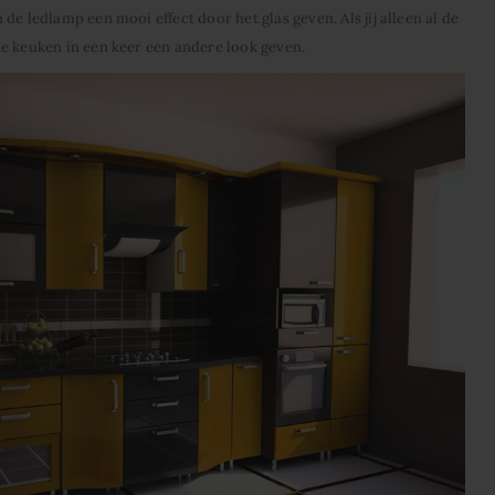
de ledlamp een mooi effect door het glas geven. Als jij alleen al de
e keuken in een keer een andere look geven.