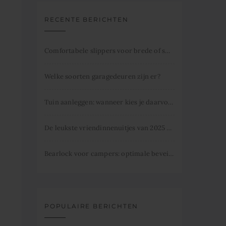
RECENTE BERICHTEN
Comfortabele slippers voor brede of smalle voeten
Welke soorten garagedeuren zijn er?
Tuin aanleggen: wanneer kies je daarvoor
De leukste vriendinnenuitjes van 2025 dit mag je niet missen.
Bearlock voor campers: optimale beveiliging
POPULAIRE BERICHTEN