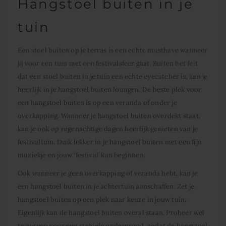
Hangstoel buiten
in je
tuin
Een
stoel buiten
op je terras is een echte musthave wanneer
jij voor een tuin met een festivalsfeer gaat. Buiten het feit
dat een
stoel buiten
in je tuin een echte eyecatcher is, kan je
heerlijk in je
hangstoel buiten
loungen. De beste plek voor
een
hangstoel buiten
is op een veranda of onder je
overkapping. Wanneer je
hangstoel buiten
overdekt staat,
kan je ook op regenachtige dagen heerlijk genieten van je
festivaltuin. Duik lekker in je
hangstoel buiten
met een fijn
muziekje en jouw ‘festival’ kan beginnen.
Ook wanneer je geen overkapping of veranda hebt, kan je
een
hangstoel buiten
in je achtertuin aanschaffen. Zet je
hangstoel buiten
op een plek naar keuze in jouw tuin.
Eigenlijk kan de
hangstoel buiten
overal staan. Probeer wel
te zorgen voor een stabiele ondergrond, zodat de
hangstoel