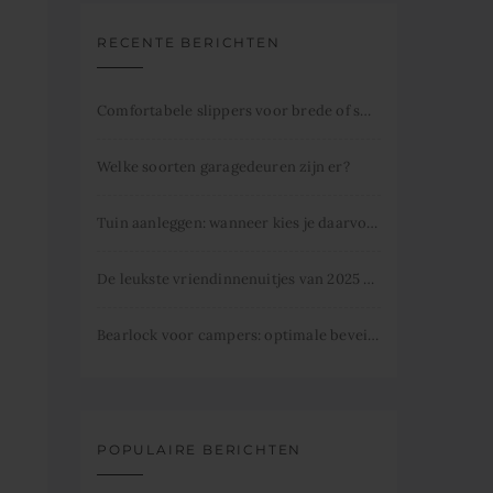
RECENTE BERICHTEN
Comfortabele slippers voor brede of smalle voeten
Welke soorten garagedeuren zijn er?
Tuin aanleggen: wanneer kies je daarvoor
De leukste vriendinnenuitjes van 2025 dit mag je niet missen.
Bearlock voor campers: optimale beveiliging
POPULAIRE BERICHTEN