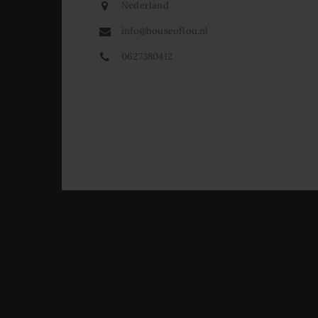
Nederland
info@houseoflou.nl
0627380412