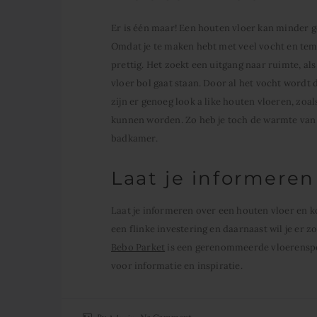
Er is één maar! Een houten vloer kan minder g
Omdat je te maken hebt met veel vocht en te
prettig. Het zoekt een uitgang naar ruimte, al
vloer bol gaat staan. Door al het vocht wordt
zijn er genoeg look a like houten vloeren, zoa
kunnen worden. Zo heb je toch de warmte van 
badkamer.
Laat je informeren
Laat je informeren over een houten vloer en ko
een flinke investering en daarnaast wil je er z
Bebo Parket
is een gerenommeerde vloerenspec
voor informatie en inspiratie.