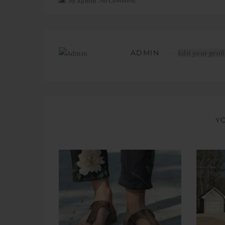
By
No Comment
Admin
ADMIN
Edit your profi
Y