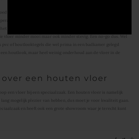
oed in een badkamer, of eigenlijk gewoon liever niet. Waarom niet?
mperatuurschommelingen. Dat vindt een houten vloer minder
s het uitzet door de warmte. Daardoor is er een mogelijkheid dat de
 de vloer minder mooi maar ook minder stevig. Een no-go dus. Wel
ls pvc of houtlooktegels die wel prima in een badkamer gelegd
een houtlook, maar heel weinig onderhoud aan de vloer in de
 over een houten vloer
op een vloer bij een speciaalzaak. Een houten vloer is namelijk
o lang mogelijk plezier van hebben, dus moet je voor kwaliteit gaan.
iaalzaak en heeft ook een grote showroom waar je terecht kunt