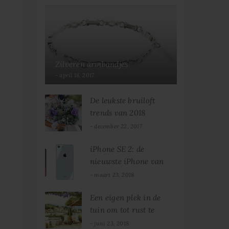
Zilveren armbandjes
april 18, 2017
De leukste bruiloft
trends van 2018
december 22, 2017
iPhone SE 2: de
nieuwste iPhone van
2018!
maart 23, 2018
Een eigen plek in de
tuin om tot rust te
komen
juni 23, 2018