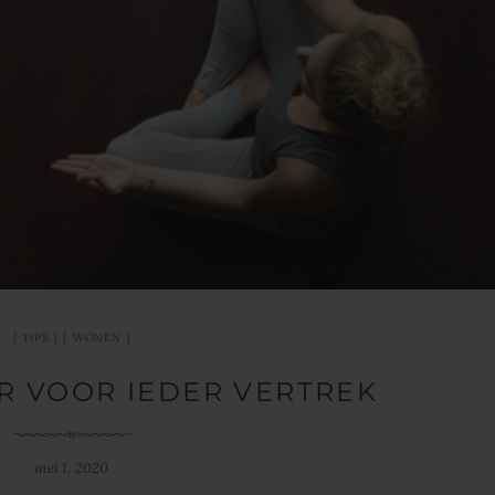
TIPS
WONEN
R VOOR IEDER VERTREK
mei 1, 2020