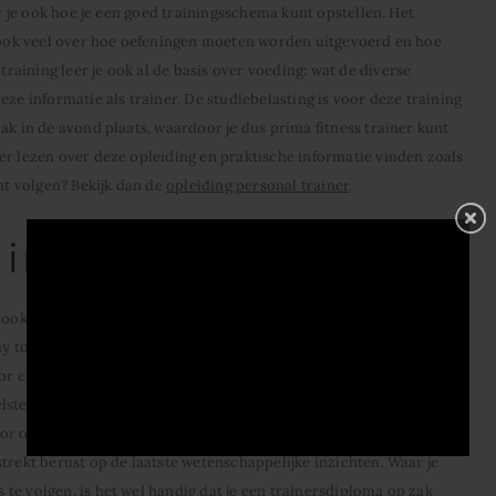
er je ook hoe je een goed trainingsschema kunt opstellen. Het
e ook veel over hoe oefeningen moeten worden uitgevoerd en hoe
aining leer je ook al de basis over voeding: wat de diverse
eze informatie als trainer. De studiebelasting is voor deze training
ak in de avond plaats, waardoor je dus prima fitness trainer kunt
er lezen over deze opleiding en praktische informatie vinden zoals
unt volgen? Bekijk dan de
opleiding personal trainer
.
ding cursus
e ook daadwerkelijk voedingsplannen en -adviezen aan je cliënten
y to go. Tijdens deze training leer je alles op het gebied van
r elke doelstellingen een effectief voedingsplan op te stellen. Van
stellingen tot en met anti-stress dieet. Maar ook specifieke
oor ouderen die veel bewegen is een aangepast voedingsplan aan te
trekt berust op de laatste wetenschappelijke inzichten. Waar je
te volgen, is het wel handig dat je een trainersdiploma op zak