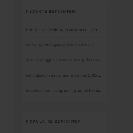
RECENTE BERICHTEN
Comfortabele slippers voor brede of smalle voeten
Welke soorten garagedeuren zijn er?
Tuin aanleggen: wanneer kies je daarvoor
De leukste vriendinnenuitjes van 2025 dit mag je niet missen.
Bearlock voor campers: optimale beveiliging
POPULAIRE BERICHTEN