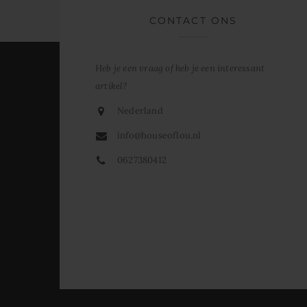
CONTACT ONS
Heb je een vraag of heb je een interessant
artikel?
Nederland
info@houseoflou.nl
0627380412