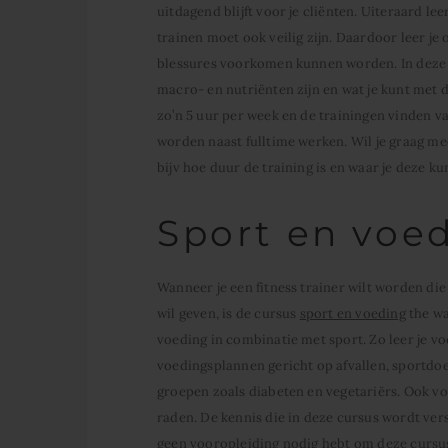
uitdagend blijft voor je cliënten. Uiteraard le
trainen moet ook veilig zijn. Daardoor leer j
blessures voorkomen kunnen worden. In deze tr
macro- en nutriënten zijn en wat je kunt met d
zo’n 5 uur per week en de trainingen vinden va
worden naast fulltime werken. Wil je graag me
bijv hoe duur de training is en waar je deze k
Sport en voe
Wanneer je een fitness trainer wilt worden di
wil geven, is de cursus
sport en voeding
the wa
voeding in combinatie met sport. Zo leer je voo
voedingsplannen gericht op afvallen, sportdoel
groepen zoals diabeten en vegetariërs. Ook v
raden. De kennis die in deze cursus wordt vers
geen vooropleiding nodig hebt om deze cursus 