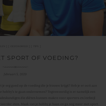
LLEN
GEZONDHEID
TIPS
ET SPORT OF VOEDING?
februari 5, 2020
et je erg goed op de voeding die je binnen krijgt? Heb je er ooit aan
ze hobby’s te gaan ondernemen? Tegenwoordig is er namelijk een
sdeskundigen die diëten kunnen maken voor sporters en leefstijl
rieerder eten. Maak van je hobby je baan en ga nog meer met sport