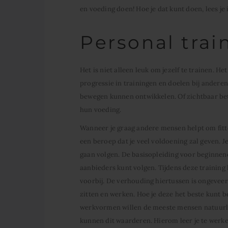
en voeding doen! Hoe je dat kunt doen, lees je i
Personal trai
Het is niet alleen leuk om jezelf te trainen. H
progressie in trainingen en doelen bij andere
bewegen kunnen ontwikkelen. Of zichtbaar bet
hun voeding.
Wanneer je graag andere mensen helpt om fitter
een beroep dat je veel voldoening zal geven. J
gaan volgen. De basisopleiding voor beginnende
aanbieders kunt volgen. Tijdens deze training l
voorbij. De verhouding hiertussen is ongeveer 
zitten en werken. Hoe je deze het beste kunt be
werkvormen willen de meeste mensen natuurli
kunnen dit waarderen. Hierom leer je te werk