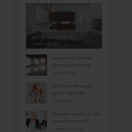
Je slaapkamer een make-over
geven? Dat doe je zo!
januari 24, 2018
Lampen als ultieme
sfeermaker voor je
woning
april 28, 2018
Back to work tassen:
tips & inspiratie
juli 19, 2018
Wanneer schakel je een
incassobureau in?
september 21, 2018