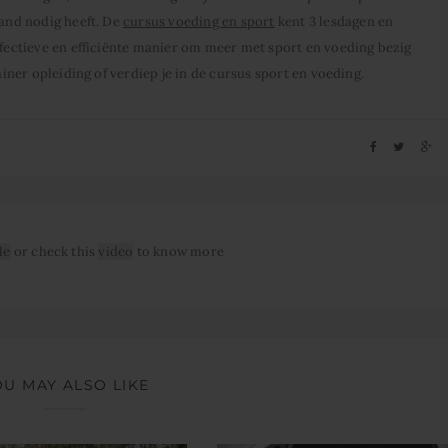
mand nodig heeft. De
cursus voeding en sport
kent 3 lesdagen en
effectieve en efficiënte manier om meer met sport en voeding bezig
rainer opleiding of verdiep je in de cursus sport en voeding.
le
or check this
video
to know more
OU MAY ALSO LIKE