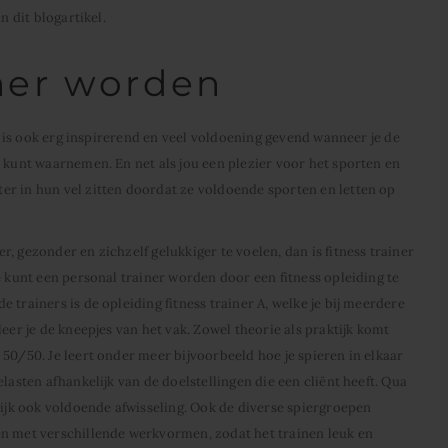
n dit blogartikel.
ner worden
et is ook erg inspirerend en veel voldoening gevend wanneer je de
n kunt waarnemen. En net als jou een plezier voor het sporten en
er in hun vel zitten doordat ze voldoende sporten en letten op
, gezonder en zichzelf gelukkiger te voelen, dan is fitness trainer
e kunt een personal trainer worden door een fitness opleiding te
 trainers is de opleiding fitness trainer A, welke je bij meerdere
eer je de kneepjes van het vak. Zowel theorie als praktijk komt
50/50. Je leert onder meer bijvoorbeeld hoe je spieren in elkaar
lasten afhankelijk van de doelstellingen die een cliënt heeft. Qua
jk ook voldoende afwisseling. Ook de diverse spiergroepen
en met verschillende werkvormen, zodat het trainen leuk en