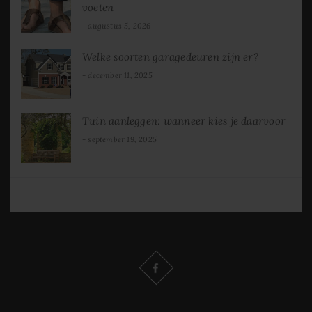
voeten
augustus 5, 2026
Welke soorten garagedeuren zijn er?
december 11, 2025
Tuin aanleggen: wanneer kies je daarvoor
september 19, 2025