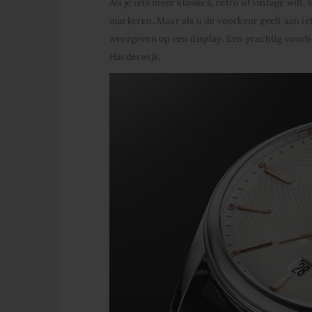
Als je iets meer klassiek, retro of vintage wilt
markeren. Maar als u de voorkeur geeft aan iet
weergeven op een display. Een prachtig voorb
Harderwijk.