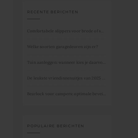
RECENTE BERICHTEN
Comfortabele slippers voor brede of smalle voeten
Welke soorten garagedeuren zijn er?
Tuin aanleggen: wanneer kies je daarvoor
De leukste vriendinnenuitjes van 2025 dit mag je niet missen.
Bearlock voor campers: optimale beveiliging
POPULAIRE BERICHTEN