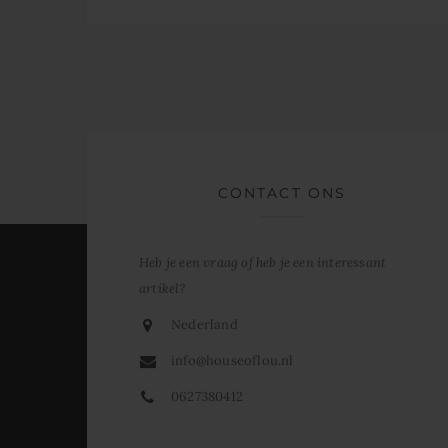
CONTACT ONS
Heb je een vraag of heb je een interessant
artikel?
Nederland
info@houseoflou.nl
0627380412