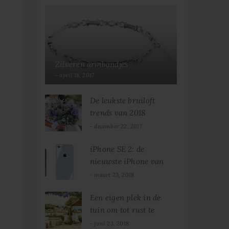
Zilveren armbandjes
april 18, 2017
De leukste bruiloft
trends van 2018
december 22, 2017
iPhone SE 2: de
nieuwste iPhone van
2018!
maart 23, 2018
Een eigen plek in de
tuin om tot rust te
komen
juni 23, 2018