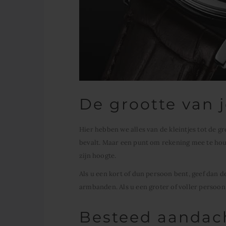
De grootte van 
Hier hebben we alles van de kleintjes tot de gro
bevalt. Maar een punt om rekening mee te hou
zijn hoogte.
Als u een kort of dun persoon bent, geef dan 
armbanden. Als u een groter of voller persoon 
Besteed aandac