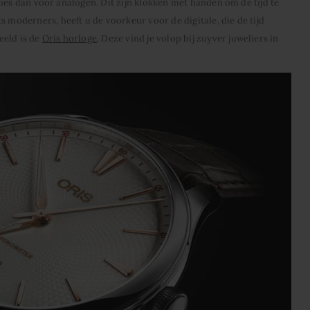
, kies dan voor analogen. Dit zijn klokken met handen om de tijd te
s moderners, heeft u de voorkeur voor de digitale, die de tijd
eeld is de
Oris horloge
. Deze vind je volop bij zuyver juweliers in