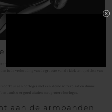
je horloge
ten. Dus, afhankelijk van je stijl, kies je degene die je het meest
den is de verhouding van de grootte van de klok ten opzichte van
de voorkeur aan horloges met een kleine wijzerplaat en dunne
bent, zult u er goed uitzien met grotere horloges.
ht aan de armbanden