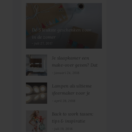
Dé 5 leukste geschenken voor
in de zomer
juli 27, 2017
Je slaapkamer een
make-over geven? Dat
doe je zo!
januari 24, 2018
Lampen als ultieme
sfeermaker voor je
woning
april 28, 2018
Back to work tassen:
tips & inspiratie
juli 19, 2018