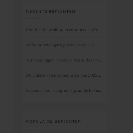
RECENTE BERICHTEN
Comfortabele slippers voor brede of smalle voeten
Welke soorten garagedeuren zijn er?
Tuin aanleggen: wanneer kies je daarvoor
De leukste vriendinnenuitjes van 2025 dit mag je niet missen.
Bearlock voor campers: optimale beveiliging
POPULAIRE BERICHTEN