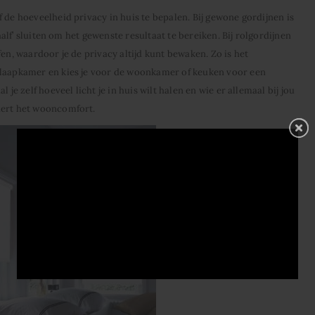
 de hoeveelheid privacy in huis te bepalen. Bij gewone gordijnen is
‘half’ sluiten om het gewenste resultaat te bereiken. Bij rolgordijnen
fen, waardoor je de privacy altijd kunt bewaken. Zo is het
slaapkamer en kies je voor de woonkamer of keuken voor een
 je zelf hoeveel licht je in huis wilt halen en wie er allemaal bij jou
dert het wooncomfort.