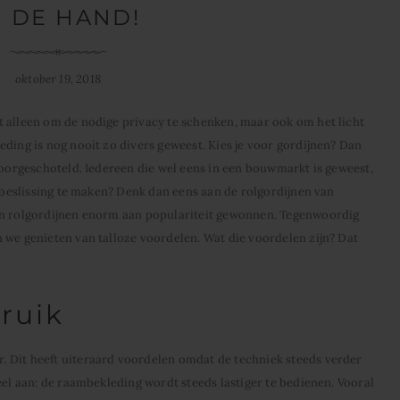
N DE HAND!
oktober 19, 2018
t alleen om de nodige privacy te schenken, maar ook om het licht
eding is nog nooit zo divers geweest. Kies je voor gordijnen? Dan
 voorgeschoteld. Iedereen die wel eens in een bouwmarkt is geweest,
e beslissing te maken? Denk dan eens aan de rolgordijnen van
en rolgordijnen enorm aan populariteit gewonnen. Tegenwoordig
 we genieten van talloze voordelen. Wat die voordelen zijn? Dat
ruik
 Dit heeft uiteraard voordelen omdat de techniek steeds verder
eel aan: de raambekleding wordt steeds lastiger te bedienen. Vooral