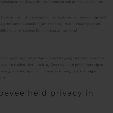
ook gezinnen met (jonge) kinderen kampen met problemen door de
d. Deze pronken al jarenlang voor de Nederlandse ramen en zijn niet
og eens van een gemakkelijke bediening. Door het koordje op en
lijk openen of sluiten. Een kind kan de was doen!
t de keuze voor rolgordijnen direct toegang tot tientallen opties.
maten en stoffen. Hierdoor kan je het rolgordijn geheel naar eigen
 een gordijn die bij jullie interieur en woning past. Het rolgordijn
eid!
oeveelheid privacy in