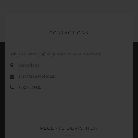
CONTACT ONS
Heb je een vraag of heb je een interessant artikel?
Nederland
info@houseoflou.nl
0627380412
RECENTE BERICHTEN