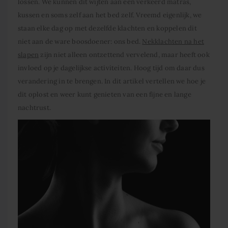
lossen. We kunnen dit wijten aan een verkeerd matras,
kussen en soms zelf aan het bed zelf. Vreemd eigenlijk, we
staan elke dag op met dezelfde klachten en koppelen dit
niet aan de ware boosdoener: ons bed.
Nekklachten na het
slapen
zijn niet alleen ontzettend vervelend, maar heeft ook
invloed op je dagelijkse activiteiten. Hoog tijd om daar dus
verandering in te brengen. In dit artikel vertellen we hoe je
dit oplost en weer kunt genieten van een fijne en lange
nachtrust.