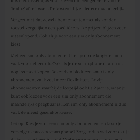
dus niet tussentijds voor kiezen om een gedeelte van de
‘lening’ af te lossen. De kosten blijven iedere maand gelijk.
Vergeet niet dat
zowel abonnementen met als zonder
toestel vergelijken
een goed idee is. De prijzen blijven zeer
uiteenlopend. Ook als je voor een sim only abonnement
kiest!
Met een sim only abonnement ben je op de lange termijn
vaak voordeliger uit. Ook als je de smartphone daarnaast
nog los moet kopen. Bovendien biedt een smart only
abonnement vaak veel meer flexibiliteit. Er zijn
abonnementen waarbij de looptijd ook 1 a 2 jaar is, maar je
kunt ook kiezen voor een sim only abonnement die
maandelijks opzegbaar is. Een sim only abonnement is dus
vaak de meest geschikte keuze.
Let op! Kies je voor een sim only abonnement en koop je
vervolgens pas een smartphone? Zorg er dan wel voor dat je
de juiste simkaart besteld. Veel smartphones werken met