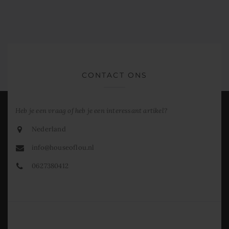
CONTACT ONS
Heb je een vraag of heb je een interessant artikel?
Nederland
info@houseoflou.nl
0627380412