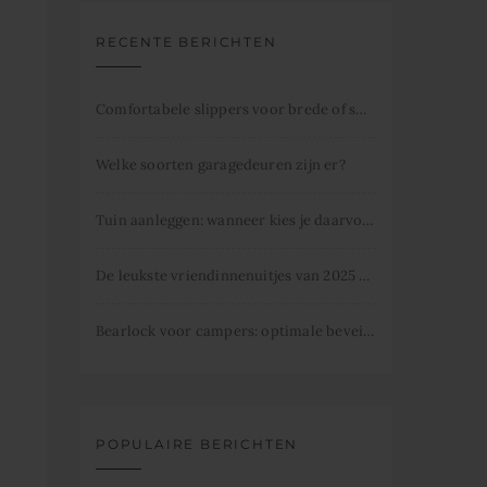
RECENTE BERICHTEN
Comfortabele slippers voor brede of smalle voeten
Welke soorten garagedeuren zijn er?
Tuin aanleggen: wanneer kies je daarvoor
De leukste vriendinnenuitjes van 2025 dit mag je niet missen.
Bearlock voor campers: optimale beveiliging
POPULAIRE BERICHTEN