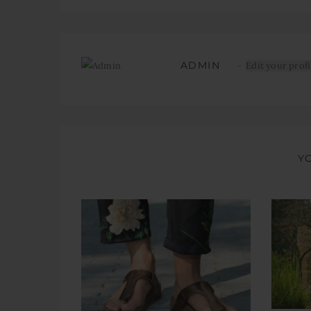
ADMIN
Edit your profi
Y