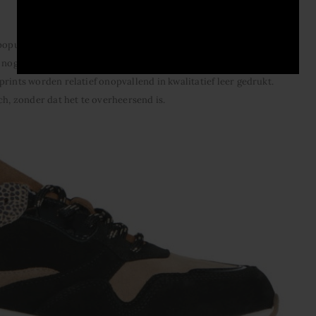
populair in de modewereld. Dit jaar niet alleen bij vrouwen, maar
 nog steeds bang dat een dierenprintje al gauw te opvallend is.
rints worden relatief onopvallend in kwalitatief leer gedrukt.
ch, zonder dat het te overheersend is.