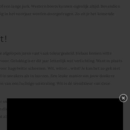
f een lange jurk. Western boots kunnen eigenlijk altijd. Bovendien
g in het voorjaar worden doorgedragen. Zo zit je het komende
t!
e afgelopen jaren vast vaak teleurgesteld. Helaas komen witte
or. Gelukkig is er dit jaar letterlijk wat verlichting. Want in plaats
oor hagelwitte schoenen. Wit, witter… witst! Je kan het zo gek niet
el in sneakers als in laarzen. Een leuke manier om jouw donkere
en van een luchtige uitstraling. Wit is dé trendkleur van deze
r snel in voor een wit exemplaar. Nog een voordeel: ze passen
en die iedere ochtend met het zweet op het voorhoofd een keuze
 altijd klaar om te gaan.