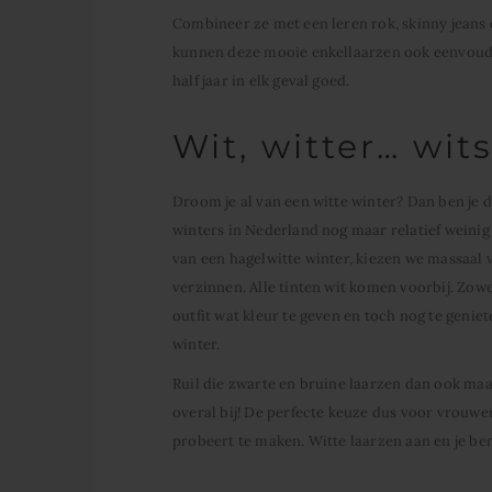
Combineer ze met een leren rok, skinny jeans o
kunnen deze mooie enkellaarzen ook eenvoudi
half jaar in elk geval goed.
Wit, witter… wits
Droom je al van een witte winter? Dan ben je d
winters in Nederland nog maar relatief weinig vo
van een hagelwitte winter, kiezen we massaal v
verzinnen. Alle tinten wit komen voorbij. Zow
outfit wat kleur te geven en toch nog te geniet
winter.
Ruil die zwarte en bruine laarzen dan ook maa
overal bij! De perfecte keuze dus voor vrouw
probeert te maken. Witte laarzen aan en je bent