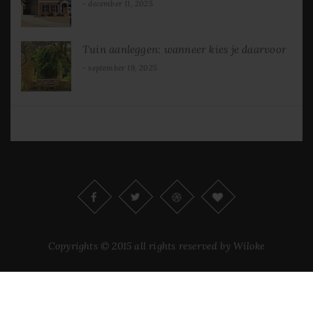
december 11, 2025
Tuin aanleggen: wanneer kies je daarvoor
september 19, 2025
Copyrights © 2015 all rights reserved by Wiloke