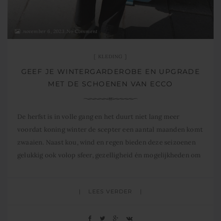
november 6, 2023
No Comment
KLEDING
GEEF JE WINTERGARDEROBE EN UPGRADE
MET DE SCHOENEN VAN ECCO
De herfst is in volle gang en het duurt niet lang meer
voordat koning winter de scepter een aantal maanden komt
zwaaien. Naast kou, wind en regen bieden deze seizoenen
gelukkig ook volop sfeer, gezelligheid én mogelijkheden om
je garderobe op peil te brengen. Zomerse kleding kan
plaatsmaken voor winterse kleding gemaakt van warme,
LEES VERDER
rijke