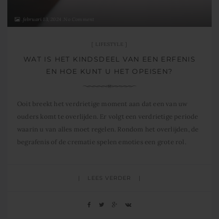
februari 13, 2024
No Comment
LIFESTYLE
WAT IS HET KINDSDEEL VAN EEN ERFENIS
EN HOE KUNT U HET OPEISEN?
Ooit breekt het verdrietige moment aan dat een van uw
ouders komt te overlijden. Er volgt een verdrietige periode
waarin u van alles moet regelen. Rondom het overlijden, de
begrafenis of de crematie spelen emoties een grote rol.
Daarnaast dient de erfenis (nalatenschap) te worden
afgewikkeld. Weten waar u als kind aan toe bent, is
LEES VERDER