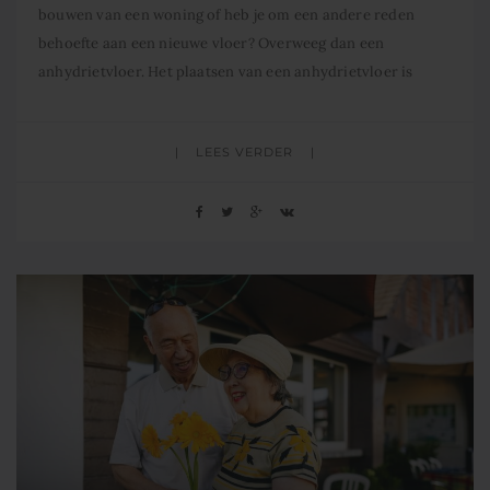
bouwen van een woning of heb je om een andere reden
behoefte aan een nieuwe vloer? Overweeg dan een
anhydrietvloer. Het plaatsen van een anhydrietvloer is
relatief eenvoudig, vooral in vergelijking met een
traditionele cementdekvloer. Dit maakt anhydriet een
LEES VERDER
voordelige keuze. Bovendien biedt anhydriet