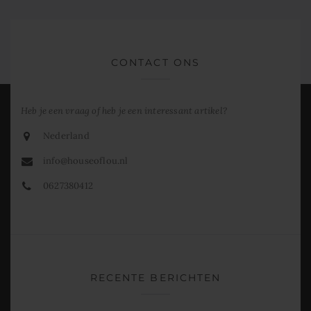
CONTACT ONS
Heb je een vraag of heb je een interessant artikel?
Nederland
info@houseoflou.nl
0627380412
RECENTE BERICHTEN