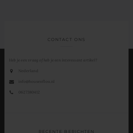
CONTACT ONS
Heb je een vraag of heb je een interessant artikel?
Nederland
info@houseoflou.nl
0627380412
RECENTE BERICHTEN