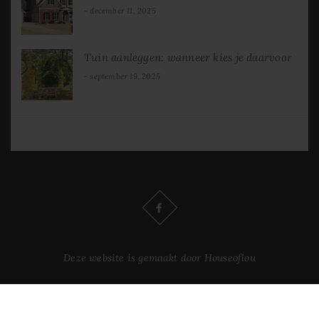
december 11, 2025
Tuin aanleggen: wanneer kies je daarvoor
september 19, 2025
Deze website is gemaakt door Houseoflou