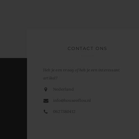
CONTACT ONS
Heb je een vraag of heb je een interessant
artikel?
Nederland
info@houseoflou.nl
0627380412