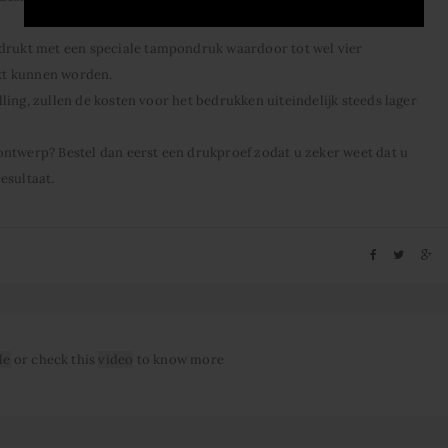
rukt met een speciale tampondruk waardoor tot wel vier
kt kunnen worden.
ling, zullen de kosten voor het bedrukken uiteindelijk steeds lager
ontwerp? Bestel dan eerst een drukproef zodat u zeker weet dat u
esultaat.
le
or check this
video
to know more