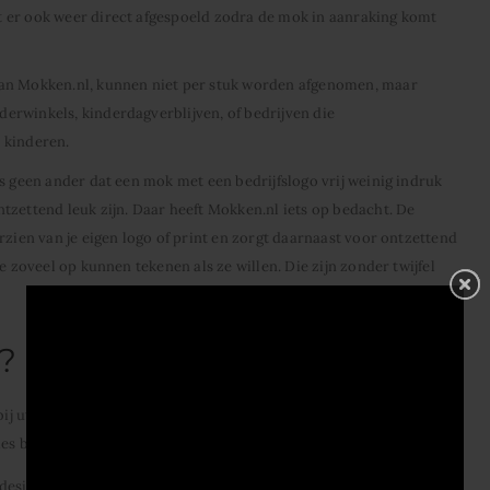
 er ook weer direct afgespoeld zodra de mok in aanraking komt
van Mokken.nl, kunnen niet per stuk worden afgenomen, maar
erwinkels, kinderdagverblijven, of bedrijven die
 kinderen.
s geen ander dat een mok met een bedrijfslogo vrij weinig indruk
tzettend leuk zijn. Daar heeft Mokken.nl iets op bedacht. De
rzien van je eigen logo of print en zorgt daarnaast voor ontzettend
e zoveel op kunnen tekenen als ze willen. Die zijn zonder twijfel
?
bij uw bedrijf of organisatie past en zou u graag een bestelling
es bestelt.
 design u wil laten drukken op de mok en uit hoeveel kleuren dit