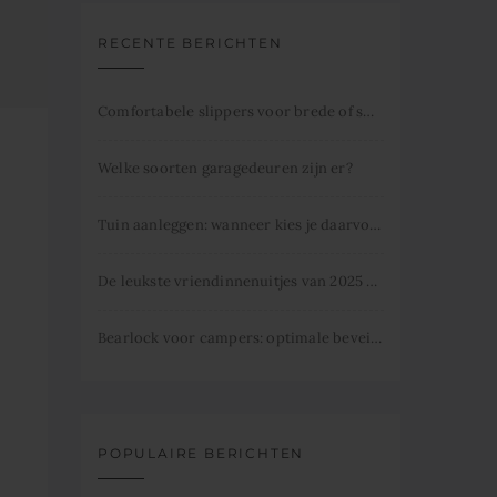
RECENTE BERICHTEN
Comfortabele slippers voor brede of smalle voeten
Welke soorten garagedeuren zijn er?
Tuin aanleggen: wanneer kies je daarvoor
De leukste vriendinnenuitjes van 2025 dit mag je niet missen.
Bearlock voor campers: optimale beveiliging
POPULAIRE BERICHTEN