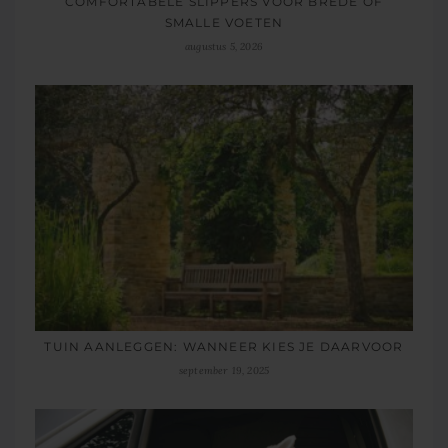
COMFORTABELE SLIPPERS VOOR BREDE OF
SMALLE VOETEN
augustus 5, 2026
TUIN AANLEGGEN: WANNEER KIES JE DAARVOOR
september 19, 2025