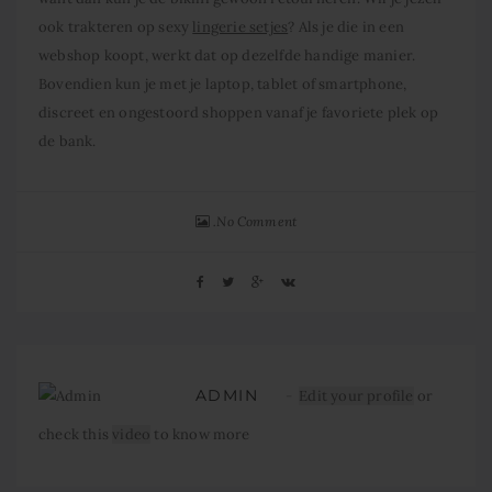
ook trakteren op sexy
lingerie setjes
? Als je die in een
webshop koopt, werkt dat op dezelfde handige manier.
Bovendien kun je met je laptop, tablet of smartphone,
discreet en ongestoord shoppen vanaf je favoriete plek op
de bank.
No Comment
ADMIN
Edit your profile
or
check this
video
to know more