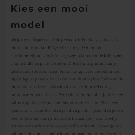
Kies een mooi
model
Als je op zoek gaat naar de perfecte bikini kies je dus een
model dat je op het lijf geschreven is. Je hebt een
zandloper-figuur als je bent gezegend met ronde billen, een
smalle taille en grote borsten. Al deze pluspunten kun je
uitstekend showen in een bikini. Er zijn vele modellen die
bij dit figuur passen. Variërend van de strapless bikini en de
monokini tot de
brazilian bikini
. Maar door rekening te
houden met twee tips creëer je het mooiste plaatje. Met een
halter top doe je je borsten het meeste eer aan. Kies liever
geen shorts, want die laten je billen groter lijken. Heb je een
peer-figuur dan kun je het beste kiezen voor een broekje
dat klein maar fijn is en een egale kleur heeft. Ga met je top
helemaal los om je smalle bovenlichaam goed tot z’n recht