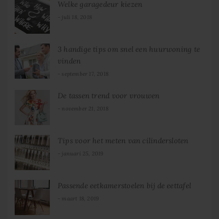
Welke garagedeur kiezen
juli 18, 2018
3 handige tips om snel een huurwoning te
vinden
september 17, 2018
De tassen trend voor vrouwen
november 21, 2018
Tips voor het meten van cilindersloten
januari 25, 2019
Passende eetkamerstoelen bij de eettafel
maart 18, 2019