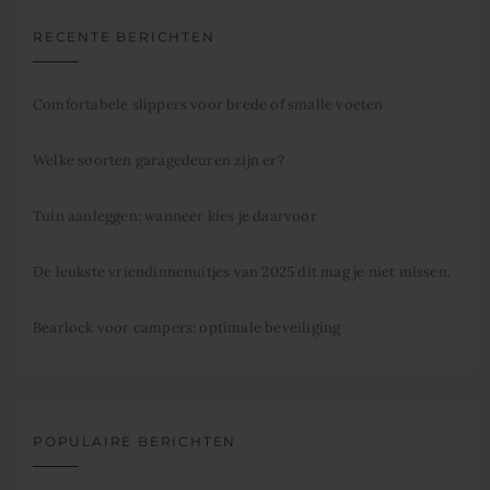
RECENTE BERICHTEN
Comfortabele slippers voor brede of smalle voeten
Welke soorten garagedeuren zijn er?
Tuin aanleggen: wanneer kies je daarvoor
De leukste vriendinnenuitjes van 2025 dit mag je niet missen.
Bearlock voor campers: optimale beveiliging
POPULAIRE BERICHTEN