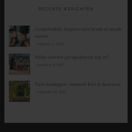
RECENTE BERICHTEN
Comfortabele slippers voor brede of smalle
voeten
augustus 5, 2026
Welke soorten garagedeuren zijn er?
december 11, 2025
Tuin aanleggen: wanneer kies je daarvoor
september 19, 2025