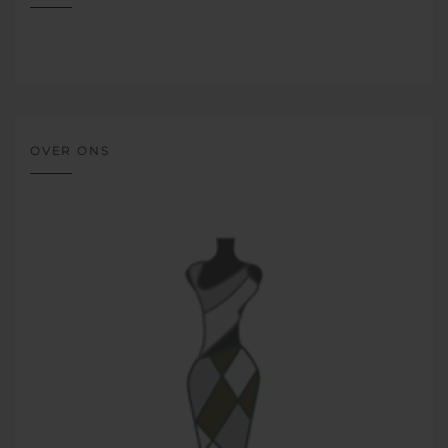
OVER ONS