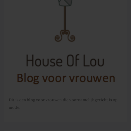
Dit is een blog voor vrouwen die voornamelijk gericht is op
mode.