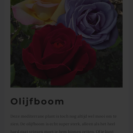
Olijfboom
Deze mediterrane plant is toch nog altijd wel mooi om te
zien. De olijfboom is echt super sterk, alleen als het heel
hard gaat vriezen moet je hem binnen zetten. Of je kunt