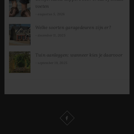
voeten
augustus 5, 2026
Welke soorten garagedeuren zijn er?
december 11, 2025
Tuin aanleggen: wanneer kies je daarvoor
september 19, 2025