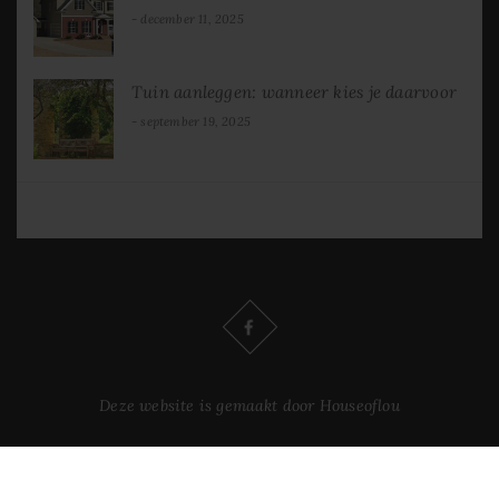
december 11, 2025
Tuin aanleggen: wanneer kies je daarvoor
september 19, 2025
Deze website is gemaakt door Houseoflou