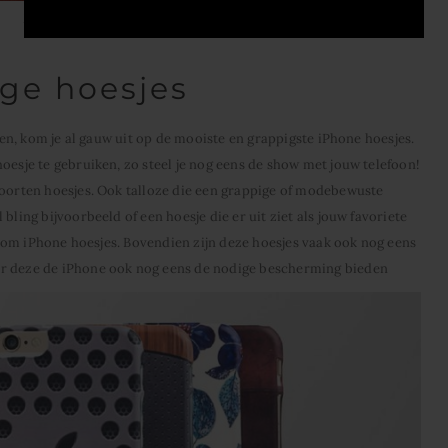
IPhone 7 hoesje
ge hoesjes
rken, kom je al gauw uit op de mooiste en grappigste iPhone hoesjes.
oesje te gebruiken, zo steel je nog eens de show met jouw telefoon!
soorten hoesjes. Ook talloze die een grappige of modebewuste
bling bijvoorbeeld of een hoesje die er uit ziet als jouw favoriete
aat om iPhone hoesjes. Bovendien zijn deze hoesjes vaak ook nog eens
or deze de iPhone ook nog eens de nodige bescherming bieden