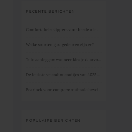
RECENTE BERICHTEN
Comfortabele slippers voor brede of smalle voeten
Welke soorten garagedeuren zijn er?
Tuin aanleggen: wanneer kies je daarvoor
De leukste vriendinnenuitjes van 2025 dit mag je niet missen.
Bearlock voor campers: optimale beveiliging
POPULAIRE BERICHTEN