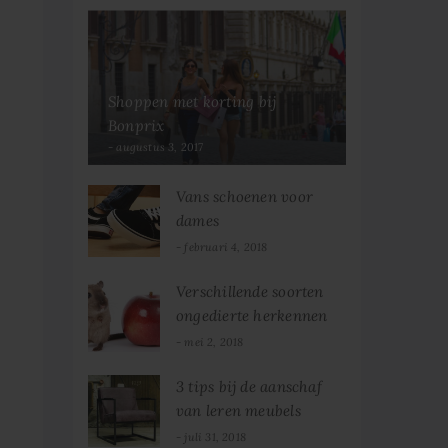
Shoppen met korting bij
Bonprix
augustus 3, 2017
Vans schoenen voor
dames
februari 4, 2018
Verschillende soorten
ongedierte herkennen
en bestrijden
mei 2, 2018
3 tips bij de aanschaf
van leren meubels
juli 31, 2018