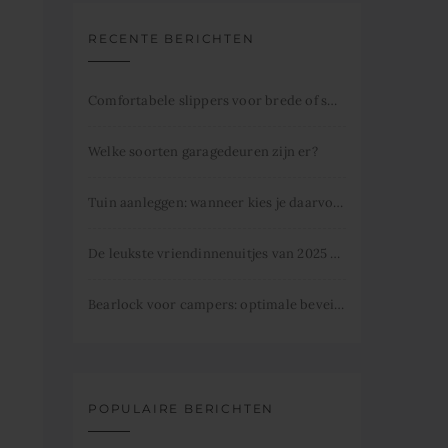
RECENTE BERICHTEN
Comfortabele slippers voor brede of smalle voeten
Welke soorten garagedeuren zijn er?
Tuin aanleggen: wanneer kies je daarvoor
De leukste vriendinnenuitjes van 2025 dit mag je niet missen.
Bearlock voor campers: optimale beveiliging
POPULAIRE BERICHTEN