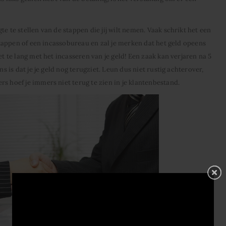
e te stellen van de stappen die jij wilt nemen. Vaak schrikt het een
 stappen of een incassobureau en zal je merken dat het geld opeens
et te lang met het incasseren van je geld! Een zaak kan verjaren na 5
ns is dat je je geld nog terugziet. Leun dus niet rustig achterover,
s hoef je immers niet terug te zien in je klantenbestand.