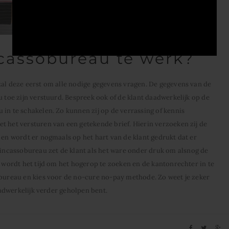
cassobureau te werk?
zal deze eerst om alle nodige gegevens vragen. De gegevens van de
u toe zijn verstuurd. Bespreek ook of de klant daadwerkelijk op de
 in te schakelen. Zo kunnen zij op de verrassing of kennis
t het versturen van een getekende brief. Hierin verzoeken zij de
 en wordt er nogmaals op het hart van de klant gedrukt dat er
ncassobureau zet de klant als het ware onder druk om alsnog de
n wordt het tijd om het hogerop te zoeken en de kantonrechter in te
obureau en kies voor de no-cure no-pay methode. Zo weet je zeker
daadwerkelijk verder geholpen bent.