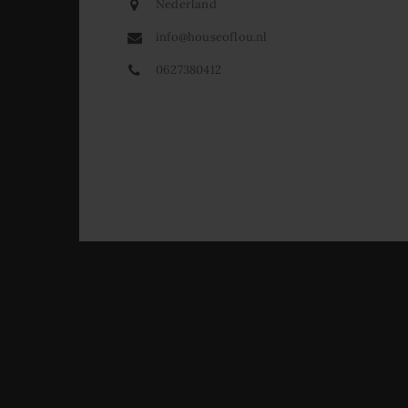
Nederland
info@houseoflou.nl
0627380412