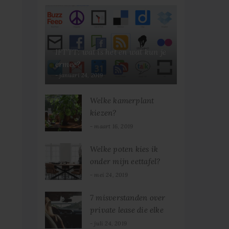
IFTTT: wat is het en wat kun je
ermee?
januari 24, 2019
Welke kamerplant
kiezen?
maart 16, 2019
Welke poten kies ik
onder mijn eettafel?
mei 24, 2019
7 misverstanden over
private lease die elke
vrouw zou moeten
juli 24, 2019