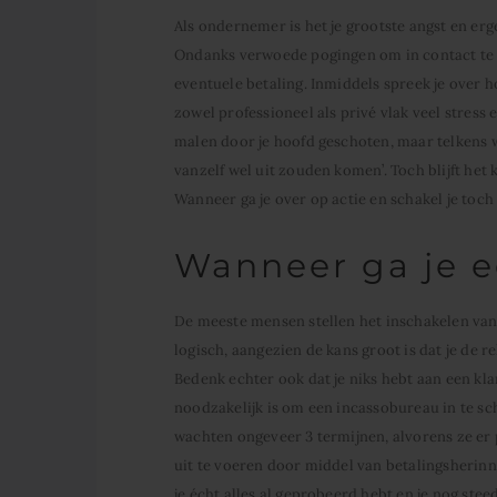
Als ondernemer is het je grootste angst en erge
Ondanks verwoede pogingen om in contact te k
eventuele betaling. Inmiddels spreek je over h
zowel professioneel als privé vlak veel stress
malen door je hoofd geschoten, maar telkens w
vanzelf wel uit zouden komen’. Toch blijft het 
Wanneer ga je over op actie en schakel je toch
Wanneer ga je ec
De meeste mensen stellen het inschakelen van 
logisch, aangezien de kans groot is dat je de re
Bedenk echter ook dat je niks hebt aan een klan
noodzakelijk is om een incassobureau in te s
wachten ongeveer 3 termijnen, alvorens ze er p
uit te voeren door middel van betalingsherinne
je écht alles al geprobeerd hebt en je nog stee