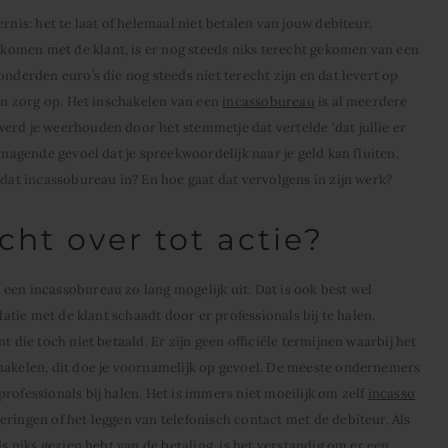
rnis: het te laat of helemaal niet betalen van jouw debiteur.
omen met de klant, is er nog steeds niks terecht gekomen van een
onderden euro’s die nog steeds niet terecht zijn en dat levert op
 en zorg op. Het inschakelen van een
incassobureau
is al meerdere
erd je weerhouden door het stemmetje dat vertelde ‘dat jullie er
knagende gevoel dat je spreekwoordelijk naar je geld kan fluiten.
 dat incassobureau in? En hoe gaat dat vervolgens in zijn werk?
ht over tot actie?
een incassobureau zo lang mogelijk uit. Dat is ook best wel
latie met de klant schaadt door er professionals bij te halen.
t die toch niet betaald. Er zijn geen officiële termijnen waarbij het
chakelen, dit doe je voornamelijk op gevoel. De meeste ondernemers
rofessionals bij halen. Het is immers niet moeilijk om zelf
incasso
ringen of het leggen van telefonisch contact met de debiteur. Als
ds niks gezien hebt van de betaling, is het verstandig om er een