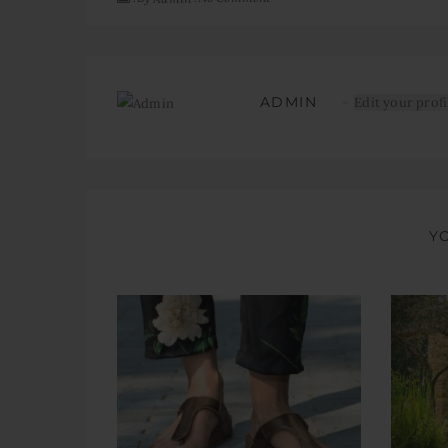
ADMIN
Edit your profi
Y