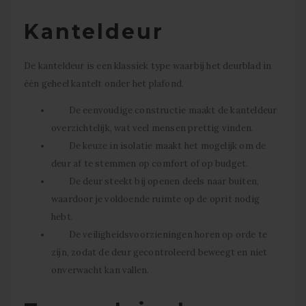
Kanteldeur
De kanteldeur is een klassiek type waarbij het deurblad in
één geheel kantelt onder het plafond.
De eenvoudige constructie maakt de kanteldeur
overzichtelijk, wat veel mensen prettig vinden.
De keuze in isolatie maakt het mogelijk om de
deur af te stemmen op comfort of op budget.
De deur steekt bij openen deels naar buiten,
waardoor je voldoende ruimte op de oprit nodig
hebt.
De veiligheidsvoorzieningen horen op orde te
zijn, zodat de deur gecontroleerd beweegt en niet
onverwacht kan vallen.