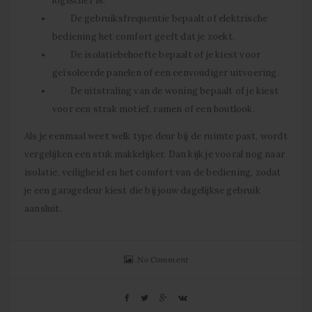
logischer is.
De gebruiksfrequentie bepaalt of elektrische
bediening het comfort geeft dat je zoekt.
De isolatiebehoefte bepaalt of je kiest voor
geïsoleerde panelen of een eenvoudiger uitvoering.
De uitstraling van de woning bepaalt of je kiest
voor een strak motief, ramen of een houtlook.
Als je eenmaal weet welk type deur bij de ruimte past, wordt
vergelijken een stuk makkelijker. Dan kijk je vooral nog naar
isolatie, veiligheid en het comfort van de bediening, zodat
je een garagedeur kiest die bij jouw dagelijkse gebruik
aansluit.
No Comment