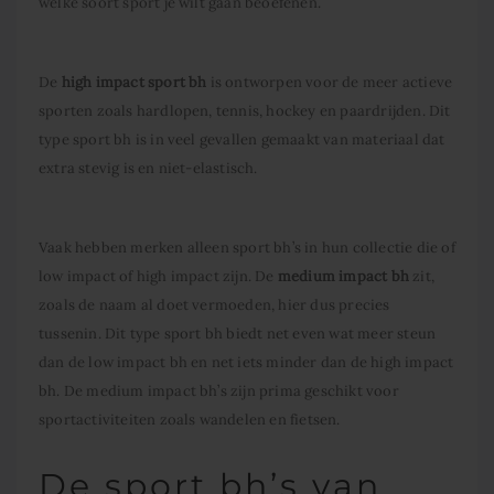
welke soort sport je wilt gaan beoefenen.
De
high impact sport bh
is ontworpen voor de meer actieve
sporten zoals hardlopen, tennis, hockey en paardrijden. Dit
type sport bh is in veel gevallen gemaakt van materiaal dat
extra stevig is en niet-elastisch.
Vaak hebben merken alleen sport bh’s in hun collectie die of
low impact of high impact zijn. De
medium impact bh
zit,
zoals de naam al doet vermoeden, hier dus precies
tussenin. Dit type sport bh biedt net even wat meer steun
dan de low impact bh en net iets minder dan de high impact
bh. De medium impact bh’s zijn prima geschikt voor
sportactiviteiten zoals wandelen en fietsen.
De sport bh’s van