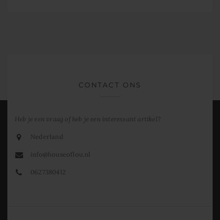
CONTACT ONS
Heb je een vraag of heb je een interessant artikel?
Nederland
info@houseoflou.nl
0627380412