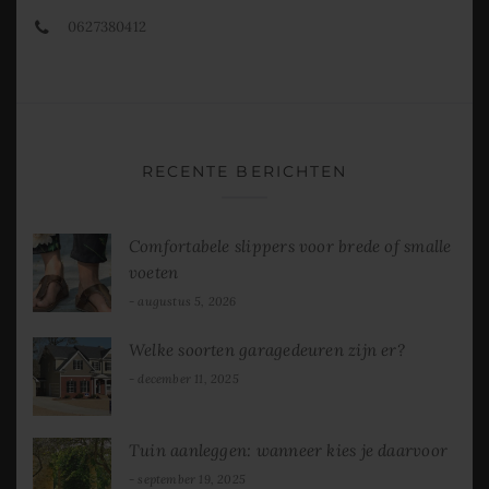
0627380412
RECENTE BERICHTEN
Comfortabele slippers voor brede of smalle
voeten
augustus 5, 2026
Welke soorten garagedeuren zijn er?
december 11, 2025
Tuin aanleggen: wanneer kies je daarvoor
september 19, 2025