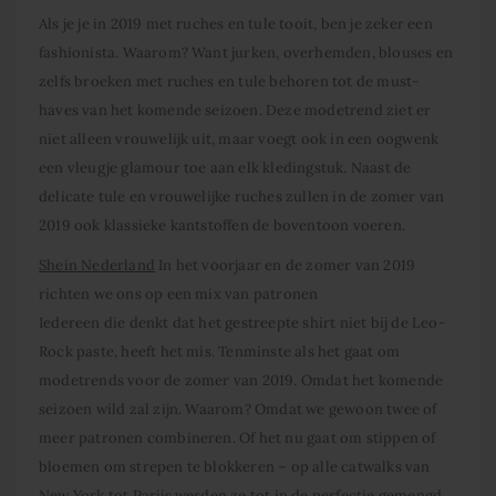
Als je je in 2019 met ruches en tule tooit, ben je zeker een
fashionista. Waarom? Want jurken, overhemden, blouses en
zelfs broeken met ruches en tule behoren tot de must-
haves van het komende seizoen. Deze modetrend ziet er
niet alleen vrouwelijk uit, maar voegt ook in een oogwenk
een vleugje glamour toe aan elk kledingstuk. Naast de
delicate tule en vrouwelijke ruches zullen in de zomer van
2019 ook klassieke kantstoffen de boventoon voeren.
Shein Nederland
In het voorjaar en de zomer van 2019
richten we ons op een mix van patronen
Iedereen die denkt dat het gestreepte shirt niet bij de Leo-
Rock paste, heeft het mis. Tenminste als het gaat om
modetrends voor de zomer van 2019. Omdat het komende
seizoen wild zal zijn. Waarom? Omdat we gewoon twee of
meer patronen combineren. Of het nu gaat om stippen of
bloemen om strepen te blokkeren – op alle catwalks van
New York tot Parijs werden ze tot in de perfectie gemengd.